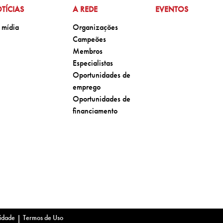
 PARA:
IR PARA:
IR PARA:
TÍCIAS
A REDE
EVENTOS
para:
Ir para:
 mídia
Organizações
Ir para:
Campeões
Ir para:
Membros
Ir para:
Especialistas
Ir para:
Oportunidades de
emprego
Ir para:
Oportunidades de
financiamento
cidade
|
Termos de Uso