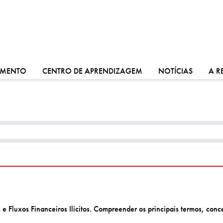
VÁ PARA:
VÁ PARA:
VÁ PARA
IMENTO
CENTRO DE APRENDIZAGEM
NOTÍCIAS
A R
Fluxos Financeiros Ilícitos. Compreender os principais termos, conce