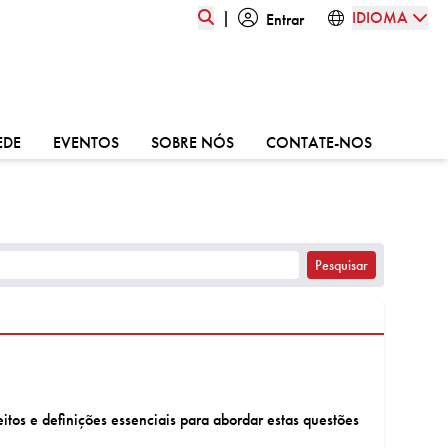
|
IDIOMA
Entrar
:
VÁ PARA:
VÁ PARA:
VÁ PARA:
VÁ PARA:
EDE
EVENTOS
SOBRE NÓS
CONTATE-NOS
itos e definições essenciais para abordar estas questões