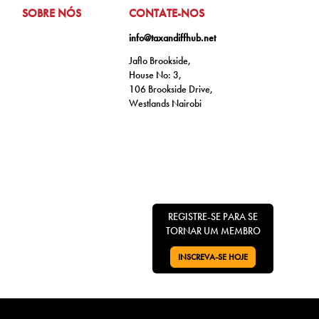
IR PARA:
IR PARA:
SOBRE NÓS
CONTATE-NOS
info@taxandiffhub.net
Jaflo Brookside,
House No: 3,
106 Brookside Drive,
Westlands Nairobi
REGISTRE-SE PARA SE
TORNAR UM MEMBRO
INSCREVA-SE HOJE
VÁ PARA: