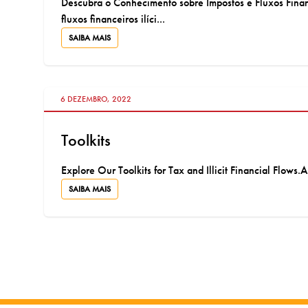
Descubra o Conhecimento sobre Impostos e Fluxos Financ
fluxos financeiros ilíci...
SAIBA MAIS
VÁ PARA:
6 DEZEMBRO, 2022
Toolkits
Explore Our Toolkits for Tax and Illicit Financial Flows.A
SAIBA MAIS
VÁ PARA: