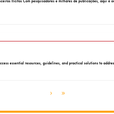
eiros Ilícitos Com pesquisadores e milhares de publicações, aqui é 
ccess essential resources, guidelines, and practical solutions to addres
Próxima página
Última página