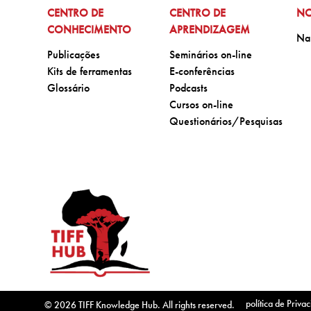
IR PARA:
IR PARA:
IR
CENTRO DE
CENTRO DE
NO
CONHECIMENTO
APRENDIZAGEM
Ir 
Na
Ir para:
Ir para:
Publicações
Seminários on-line
Ir para:
Ir para:
Kits de ferramentas
E-conferências
Ir para:
Ir para:
Glossário
Podcasts
Ir para:
Cursos on-line
Ir para:
Questionários/Pesquisas
política de Priva
© 2026 TIFF Knowledge Hub. All rights reserved.