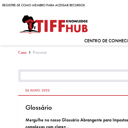
Skip to content
REGISTRE-SE COMO MEMBRO PARA ACESSAR RECURSOS
REGISTRE-SE COMO MEMBRO PARA ACESSAR RECURSOS
CENTRO DE CONHEC
Casa
Procurar
26 JULHO, 2022
Glossário
Mergulhe no nosso Glossário Abrangente para Impostos e 
complexas com clarez...