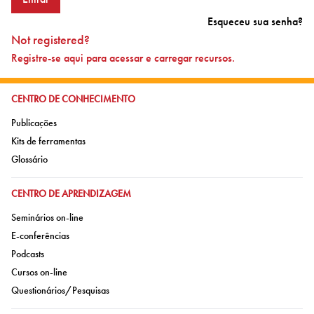
Esqueceu sua senha?
Not registered?
Registre-se aqui para acessar e carregar recursos.
IR PARA:
CENTRO DE CONHECIMENTO
Ir para:
Publicações
Ir para:
Kits de ferramentas
Ir para:
Glossário
IR PARA:
CENTRO DE APRENDIZAGEM
Ir para:
Seminários on-line
Ir para:
E-conferências
Ir para:
Podcasts
Ir para:
Cursos on-line
Ir para:
Questionários/Pesquisas