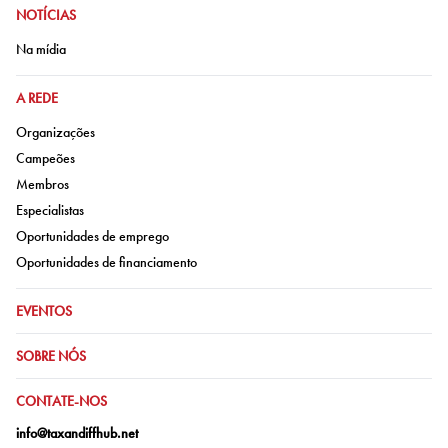
IR PARA:
NOTÍCIAS
Ir para:
Na mídia
IR PARA:
A REDE
Ir para:
Organizações
Ir para:
Campeões
Ir para:
Membros
Ir para:
Especialistas
Ir para:
Oportunidades de emprego
Ir para:
Oportunidades de financiamento
IR PARA:
EVENTOS
IR PARA:
SOBRE NÓS
IR PARA:
CONTATE-NOS
info@taxandiffhub.net