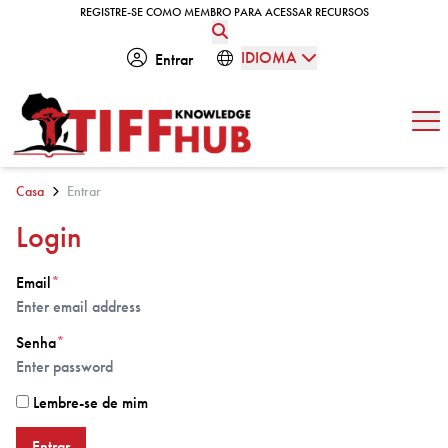
Skip to content
REGISTRE-SE COMO MEMBRO PARA ACESSAR RECURSOS
REGISTRE-SE COMO MEMBRO PARA ACESSAR RECURSOS
IDIOMA
Entrar
Abe
Casa
Entrar
Login
Email
*
Senha
*
Lembre-se de mim
Entrar