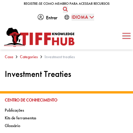
Skip to content
REGISTRE-SE COMO MEMBRO PARA ACESSAR RECURSOS
REGISTRE-SE COMO MEMBRO PARA ACESSAR RECURSOS
IDIOMA
Entrar
Abe
Casa
Categories
Investment treaties
Investment Treaties
IR PARA:
CENTRO DE CONHECIMENTO
Ir para:
Publicações
Ir para:
Kits de ferramentas
Ir para:
Glossário