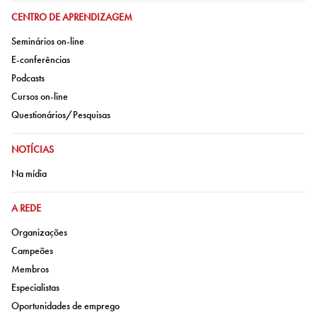
IR PARA:
CENTRO DE APRENDIZAGEM
Ir para:
Seminários on-line
Ir para:
E-conferências
Ir para:
Podcasts
Ir para:
Cursos on-line
Ir para:
Questionários/Pesquisas
IR PARA:
NOTÍCIAS
Ir para:
Na mídia
IR PARA:
A REDE
Ir para:
Organizações
Ir para:
Campeões
Ir para:
Membros
Ir para:
Especialistas
Ir para:
Oportunidades de emprego