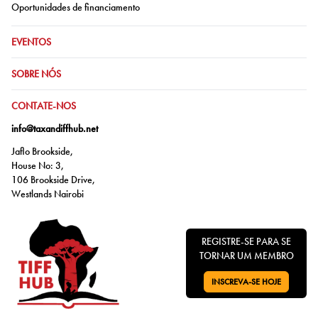
Ir para:
Oportunidades de financiamento
IR PARA:
EVENTOS
IR PARA:
SOBRE NÓS
IR PARA:
CONTATE-NOS
info@taxandiffhub.net
Jaflo Brookside,
House No: 3,
106 Brookside Drive,
Westlands Nairobi
REGISTRE-SE PARA SE
TORNAR UM MEMBRO
INSCREVA-SE HOJE
VÁ PARA: