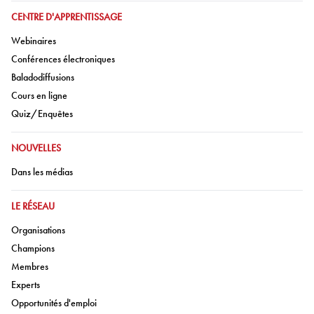
ALLER À:
CENTRE D'APPRENTISSAGE
Aller à:
Webinaires
Aller à:
Conférences électroniques
Aller à:
Baladodiffusions
Aller à:
Cours en ligne
Aller à:
Quiz/Enquêtes
ALLER À:
NOUVELLES
Aller à:
Dans les médias
ALLER À:
LE RÉSEAU
Aller à:
Organisations
Aller à:
Champions
Aller à:
Membres
Aller à:
Experts
Aller à:
Opportunités d'emploi