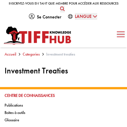
Skip to content
INSCRIVEZ-VOUS EN TANT QUE MEMBRE POUR ACCÉDER AUX RESSOURCES
INSCRIVEZ-VOUS EN TANT QUE MEMBRE POUR ACCÉDER AUX RESSOURCES
LANGUE
Se Connecter
Ouv
Accueil
Categories
Investment treaties
Investment Treaties
ALLER À:
CENTRE DE CONNAISSANCES
Aller à:
Publications
Aller à:
Boîtes à outils
Aller à:
Glossaire