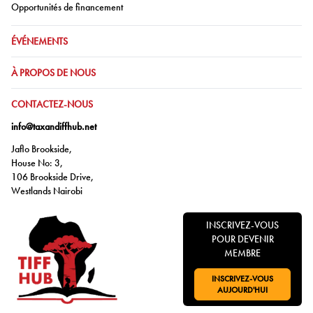
Aller à:
Opportunités de financement
ALLER À:
ÉVÉNEMENTS
ALLER À:
À PROPOS DE NOUS
ALLER À:
CONTACTEZ-NOUS
info@taxandiffhub.net
Jaflo Brookside,
House No: 3,
106 Brookside Drive,
Westlands Nairobi
INSCRIVEZ-VOUS
POUR DEVENIR
MEMBRE
INSCRIVEZ-VOUS
ALLER À:
AUJOURD'HUI