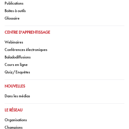
Aller à:
Publications
Aller à:
Boîtes à outils
Aller à:
Glossaire
ALLER À:
CENTRE D'APPRENTISSAGE
Aller à:
Webinaires
Aller à:
Conférences électroniques
Aller à:
Baladodiffusions
Aller à:
Cours en ligne
Aller à:
Quiz/Enquêtes
ALLER À:
NOUVELLES
Aller à:
Dans les médias
ALLER À:
LE RÉSEAU
Aller à:
Organisations
Aller à:
Champions