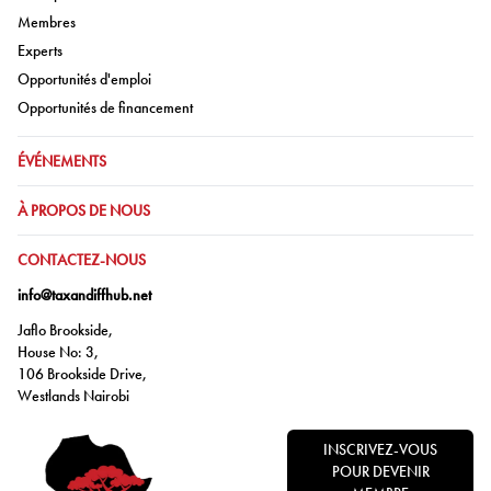
Aller à:
Membres
Aller à:
Experts
Aller à:
Opportunités d'emploi
Aller à:
Opportunités de financement
ALLER À:
ÉVÉNEMENTS
ALLER À:
À PROPOS DE NOUS
ALLER À:
CONTACTEZ-NOUS
info@taxandiffhub.net
Jaflo Brookside,
House No: 3,
106 Brookside Drive,
Westlands Nairobi
INSCRIVEZ-VOUS
POUR DEVENIR