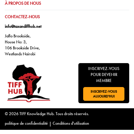
ALLER À:
À PROPOS DE NOUS
ALLER À:
CONTACTEZ-NOUS
info@taxandiffhub.net
Jaflo Brookside,
House No: 3,
106 Brookside Drive,
Westlands Nairobi
INSCRIVEZ-VOUS
POUR DEVENIR
MEMBRE
INSCRIVEZ-VOUS
ALLER À:
AUJOURD'HUI
© 2026 TIFF Knowledge Hub. Tous droits réservés.
politique de confidentialité
|
Conditions d'utilisation