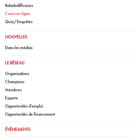
Aller à:
Baladodiffusions
Aller à:
Cours en ligne
Aller à:
Quiz/Enquêtes
ALLER À:
NOUVELLES
Aller à:
Dans les médias
ALLER À:
LE RÉSEAU
Aller à:
Organisations
Aller à:
Champions
Aller à:
Membres
Aller à:
Experts
Aller à:
Opportunités d'emploi
Aller à:
Opportunités de financement
ALLER À:
ÉVÉNEMENTS