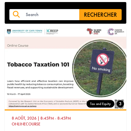
RECHERCHER
3
Tax and Equity
8 AOÛT, 2026
|
8:45PM
-
8:45PM
ONLINECOURSE