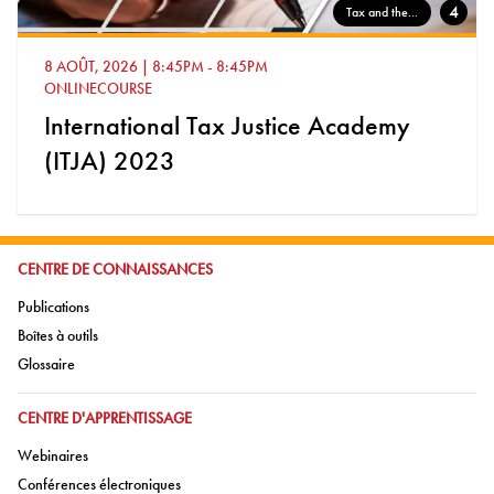
4
Tax and the...
8 AOÛT, 2026
|
8:45PM
-
8:45PM
ONLINECOURSE
International Tax Justice Academy
(ITJA) 2023
ALLER À:
CENTRE DE CONNAISSANCES
Aller à:
Publications
Aller à:
Boîtes à outils
Aller à:
Glossaire
ALLER À:
CENTRE D'APPRENTISSAGE
Aller à:
Webinaires
Aller à:
Conférences électroniques