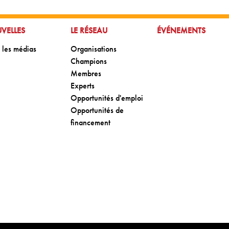
R À:
ALLER À:
ALLER À:
VELLES
LE RÉSEAU
ÉVÉNEMENTS
 à:
Aller à:
 les médias
Organisations
Aller à:
Champions
Aller à:
Membres
Aller à:
Experts
Aller à:
Opportunités d'emploi
Aller à:
Opportunités de
financement