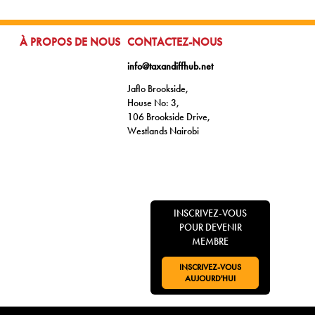
ALLER À:
ALLER À:
À PROPOS DE NOUS
CONTACTEZ-NOUS
info@taxandiffhub.net
Jaflo Brookside,
House No: 3,
106 Brookside Drive,
Westlands Nairobi
INSCRIVEZ-VOUS
POUR DEVENIR
MEMBRE
INSCRIVEZ-VOUS
ALLER À:
AUJOURD'HUI