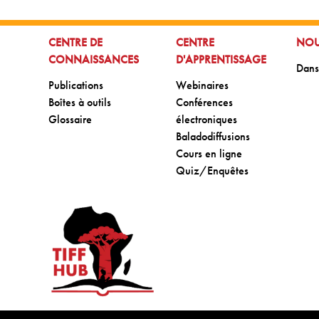
ALLER À:
ALLER À:
ALLE
CENTRE DE
CENTRE
NOU
CONNAISSANCES
D'APPRENTISSAGE
Aller
Dans
Aller à:
Aller à:
Publications
Webinaires
Aller à:
Aller à:
Boîtes à outils
Conférences
Aller à:
Glossaire
électroniques
Aller à:
Baladodiffusions
Aller à:
Cours en ligne
Aller à:
Quiz/Enquêtes