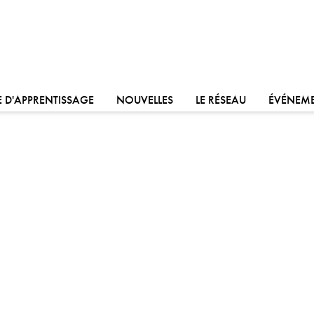
ALLER À:
ALLER À:
ALLER À:
 D'APPRENTISSAGE
NOUVELLES
LE RÉSEAU
ÉVÉNEM