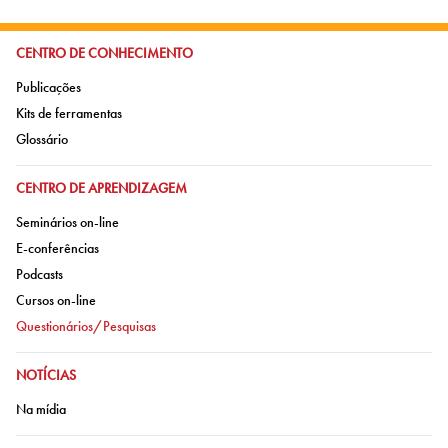
IR PARA:
CENTRO DE CONHECIMENTO
Ir para:
Publicações
Ir para:
Kits de ferramentas
Ir para:
Glossário
IR PARA:
CENTRO DE APRENDIZAGEM
Ir para:
Seminários on-line
Ir para:
E-conferências
Ir para:
Podcasts
Ir para:
Cursos on-line
Ir para:
Questionários/Pesquisas
IR PARA:
NOTÍCIAS
Ir para:
Na mídia