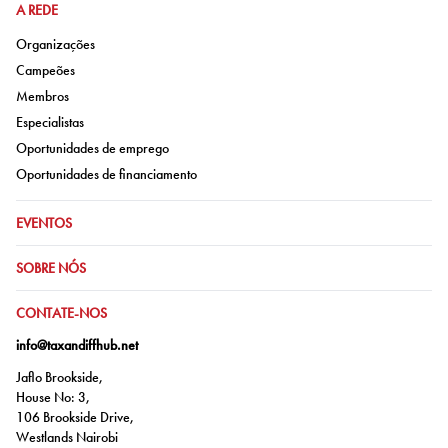
IR PARA:
A REDE
Ir para:
Organizações
Ir para:
Campeões
Ir para:
Membros
Ir para:
Especialistas
Ir para:
Oportunidades de emprego
Ir para:
Oportunidades de financiamento
IR PARA:
EVENTOS
IR PARA:
SOBRE NÓS
IR PARA:
CONTATE-NOS
info@taxandiffhub.net
Jaflo Brookside,
House No: 3,
106 Brookside Drive,
Westlands Nairobi