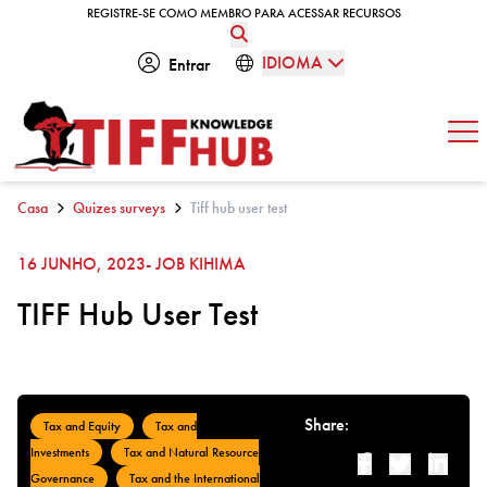
Skip to content
REGISTRE-SE COMO MEMBRO PARA ACESSAR RECURSOS
REGISTRE-SE COMO MEMBRO PARA ACESSAR RECURSOS
IDIOMA
Entrar
Abe
Casa
Quizes surveys
Tiff hub user test
16 JUNHO, 2023
- JOB KIHIMA
TIFF Hub User Test
Share:
Tax and Equity
Tax and
Investments
Tax and Natural Resource
Facebook
Twitter
Linked-i
Governance
Tax and the International