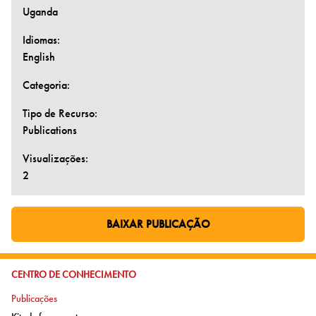
Uganda
Idiomas:
English
Categoria:
Tipo de Recurso:
Publications
Visualizações:
2
BAIXAR PUBLICAÇÃO
IR PARA PÁGINA EXTERNA:
IR PARA:
CENTRO DE CONHECIMENTO
Ir para:
Publicações
Ir para: