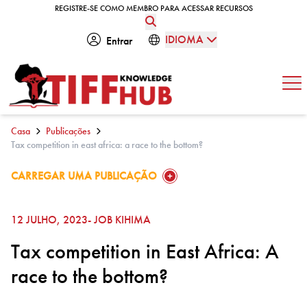
Skip to content
REGISTRE-SE COMO MEMBRO PARA ACESSAR RECURSOS
REGISTRE-SE COMO MEMBRO PARA ACESSAR RECURSOS
IDIOMA
Entrar
Abe
Casa
Publicações
Tax competition in east africa: a race to the bottom?
GO TO:
CARREGAR UMA PUBLICAÇÃO
12 JULHO, 2023
- JOB KIHIMA
Tax competition in East Africa: A
race to the bottom?