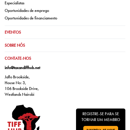
Ir para:
Especialistas
Ir para:
Oportunidades de emprego
Ir para:
Oportunidades de financiamento
IR PARA:
EVENTOS
IR PARA:
SOBRE NÓS
IR PARA:
CONTATE-NOS
info@taxandiffhub.net
Jaflo Brookside,
House No: 3,
106 Brookside Drive,
Westlands Nairobi
REGISTRE-SE PARA SE
TORNAR UM MEMBRO