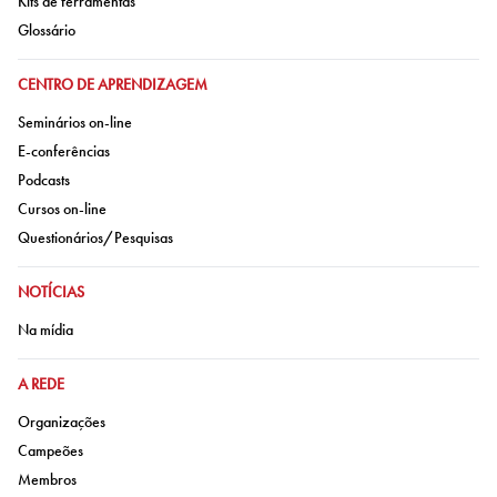
Kits de ferramentas
Ir para:
Glossário
IR PARA:
CENTRO DE APRENDIZAGEM
Ir para:
Seminários on-line
Ir para:
E-conferências
Ir para:
Podcasts
Ir para:
Cursos on-line
Ir para:
Questionários/Pesquisas
IR PARA:
NOTÍCIAS
Ir para:
Na mídia
IR PARA:
A REDE
Ir para:
Organizações
Ir para:
Campeões
Ir para:
Membros