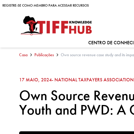
Skip to content
REGISTRE-SE COMO MEMBRO PARA ACESSAR RECURSOS
REGISTRE-SE COMO MEMBRO PARA ACESSAR RECURSOS
CENTRO DE CONHEC
Casa
Publicações
Own source revenue case study and its impa
17 MAIO, 2024
- NATIONAL TAXPAYERS ASSOCIATION
Own Source Revenue
Youth and PWD: A C