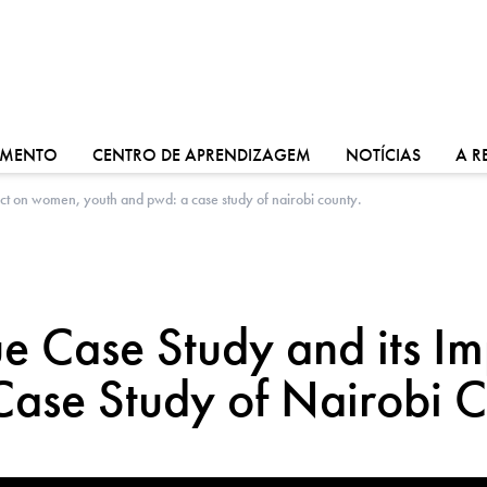
VÁ PARA:
VÁ PARA:
VÁ PARA
IMENTO
CENTRO DE APRENDIZAGEM
NOTÍCIAS
A R
ct on women, youth and pwd: a case study of nairobi county.
 Case Study and its I
ase Study of Nairobi C