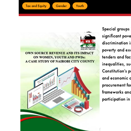
Tax and Equity
Gender
Youth
Special groups 
significant pov
discrimination 
poverty and exc
tenders and fac
inequalities, 
Constitution's 
and economic o
procurement for
frameworks and 
participation 