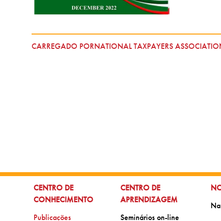
CARREGADO PORNATIONAL TAXPAYERS ASSOCIATIO
IR PARA:
IR PARA:
IR
CENTRO DE
CENTRO DE
NO
CONHECIMENTO
APRENDIZAGEM
Ir 
Na
Ir para:
Ir para:
Publicações
Seminários on-line