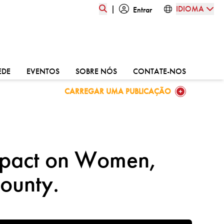
|
IDIOMA
Entrar
:
VÁ PARA:
VÁ PARA:
VÁ PARA:
VÁ PARA:
EDE
EVENTOS
SOBRE NÓS
CONTATE-NOS
GO TO:
CARREGAR UMA PUBLICAÇÃO
mpact on Women,
ounty.