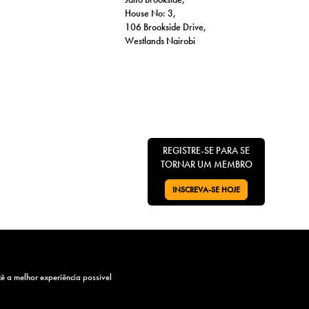
House No: 3,
106 Brookside Drive,
Westlands Nairobi
REGISTRE-SE PARA SE
TORNAR UM MEMBRO
INSCREVA-SE HOJE
VÁ PARA:
ícitos agradece o apoio. Juntos, avançamos em nossa missão de
cê a melhor experiência possível
artilhamento de conhecimento e capacitando indivíduos e