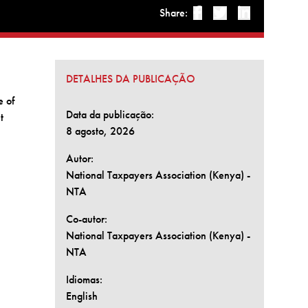
Share:
Facebook
Twitter
Linked-in
DETALHES DA PUBLICAÇÃO
e of
Data da publicação:
t
8 agosto, 2026
Autor:
National Taxpayers Association (Kenya) -
NTA
Co-autor:
National Taxpayers Association (Kenya) -
NTA
Idiomas:
English