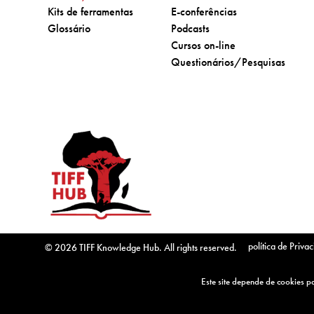
Ir para:
Ir para:
Kits de ferramentas
E-conferências
Ir para:
Ir para:
Glossário
Podcasts
Ir para:
Cursos on-line
Ir para:
Questionários/Pesquisas
política de Priva
© 2026 TIFF Knowledge Hub. All rights reserved.
Cofundado pela U
Este site depende de cookies pa
combater imposto
organizações par