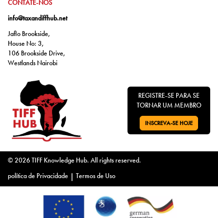
IR PARA:
CONTATE-NOS
info@taxandiffhub.net
Jaflo Brookside,
House No: 3,
106 Brookside Drive,
Westlands Nairobi
REGISTRE-SE PARA SE
TORNAR UM MEMBRO
INSCREVA-SE HOJE
VÁ PARA:
© 2026 TIFF Knowledge Hub. All rights reserved.
política de Privacidade
|
Termos de Uso