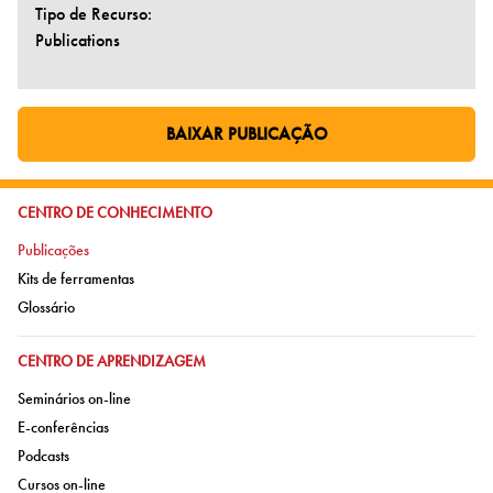
Tipo de Recurso:
Publications
BAIXAR PUBLICAÇÃO
IR PARA PÁGINA EXTERNA:
IR PARA:
CENTRO DE CONHECIMENTO
Ir para:
Publicações
Ir para:
Kits de ferramentas
Ir para:
Glossário
IR PARA:
CENTRO DE APRENDIZAGEM
Ir para:
Seminários on-line
Ir para:
E-conferências
Ir para:
Podcasts
Ir para:
Cursos on-line