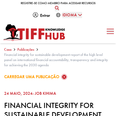
Skip to content
REGISTRE-SE COMO MEMBRO PARA ACESSAR RECURSOS
REGISTRE-SE COMO MEMBRO PARA ACESSAR RECURSOS
IDIOMA
Entrar
Abe
Casa
Publicações
Financial integrity for sustainable development report of the high level
panel on international financial accountability, transparency and integrity
for achieving the 2030 agenda
GO TO:
CARREGAR UMA PUBLICAÇÃO
24 MAIO, 2024
- JOB KIHIMA
FINANCIAL INTEGRITY FOR
SUSTAINABLE DEVELOPMENT