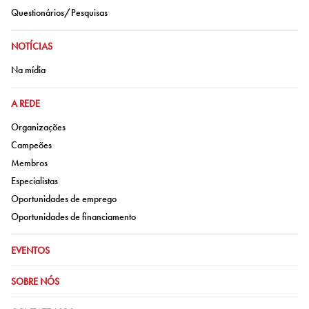
Ir para:
Questionários/Pesquisas
IR PARA:
NOTÍCIAS
Ir para:
Na mídia
IR PARA:
A REDE
Ir para:
Organizações
Ir para:
Campeões
Ir para:
Membros
Ir para:
Especialistas
Ir para:
Oportunidades de emprego
Ir para:
Oportunidades de financiamento
IR PARA:
EVENTOS
IR PARA:
SOBRE NÓS