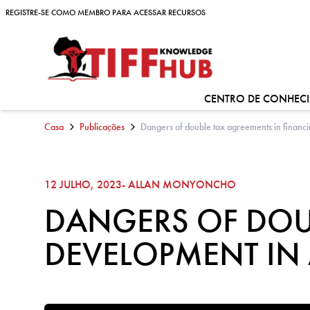
Skip to content
REGISTRE-SE COMO MEMBRO PARA ACESSAR RECURSOS
REGISTRE-SE COMO MEMBRO PARA ACESSAR RECURSOS
CENTRO DE CONHEC
Casa
Publicações
Dangers of double tax agreements in financi
12 JULHO, 2023
- ALLAN MONYONCHO
DANGERS OF DOU
DEVELOPMENT IN 