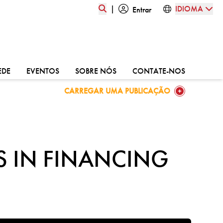
|
IDIOMA
Entrar
:
VÁ PARA:
VÁ PARA:
VÁ PARA:
VÁ PARA:
EDE
EVENTOS
SOBRE NÓS
CONTATE-NOS
GO TO:
CARREGAR UMA PUBLICAÇÃO
S IN FINANCING