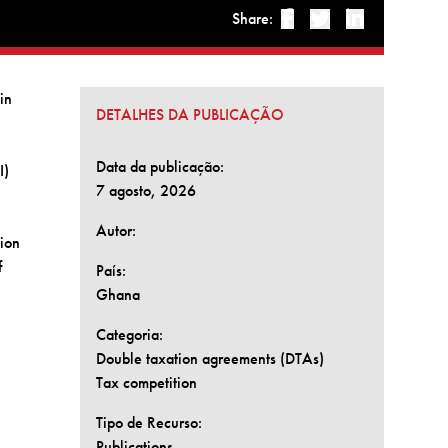
Share:
Facebook
Twitter
Linked-in
in
DETALHES DA PUBLICAÇÃO
n
Data da publicação:
I)
7 agosto, 2026
Autor:
sion
f
País:
Ghana
Categoria:
Double taxation agreements (DTAs)
Tax competition
Tipo de Recurso:
Publications