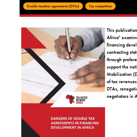
Double taxation agreements (DTAs)
Tax competition
This publicatio
Africa" examin
financing devel
contracting stat
through prefere
support the not
Mobilization (
of tax revenue
DTAs, renegotia
negotiators in 