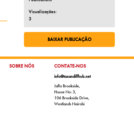
Visualizações:
3
BAIXAR PUBLICAÇÃO
IR PARA PÁGINA EXTERNA:
IR PARA:
IR PARA:
SOBRE NÓS
CONTATE-NOS
info@taxandiffhub.net
Jaflo Brookside,
House No: 3,
106 Brookside Drive,
Westlands Nairobi