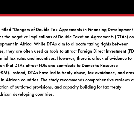
n titled "Dangers of Double Tax Agreements in Financing Development 
es the negative implications of Double Taxation Agreements (DTAs) o
opment in Africa. While DTAs aim to allocate taxing rights between
es, they are often used as tools to attract Foreign Direct Investment (FD
ntial tax rates and incentives. However, there is a lack of evidence to
ion that DTAs attract FDIs and contribute to Domestic Resource
DRM). Instead, DTAs have led to treaty abuse, tax avoidance, and ero
s in African countries. The study recommends comprehensive reviews o
tion of outdated provisions, and capacity building for tax treaty
African developing countries.