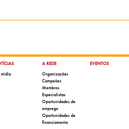
 PARA:
IR PARA:
IR PARA:
TÍCIAS
A REDE
EVENTOS
para:
Ir para:
 mídia
Organizações
Ir para:
Campeões
Ir para:
Membros
Ir para:
Especialistas
Ir para:
Oportunidades de
emprego
Ir para:
Oportunidades de
financiamento