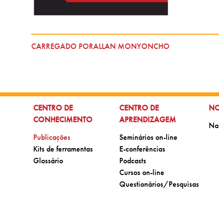
CARREGADO PORALLAN MONYONCHO
IR PARA:
IR PARA:
IR
CENTRO DE
CENTRO DE
NO
CONHECIMENTO
APRENDIZAGEM
Ir 
Na
Ir para:
Ir para:
Publicações
Seminários on-line
Ir para:
Ir para:
Kits de ferramentas
E-conferências
Ir para:
Ir para:
Glossário
Podcasts
Ir para:
Cursos on-line
Ir para:
Questionários/Pesquisas