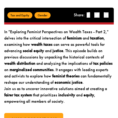
Share:
Facebook
Twitter
Linked-i
Tax and Equity
Gender
In "Exploring Feminist Perspectives on Wealth Taxes - Part 2,"
delves into the critical intersection of
feminism
and
taxation
,
examining how
wealth taxes
can serve as powerful tools for
advancing
social equity
and
justice
. This episode builds on
previous discussions by unpacking the historical contexts of
wealth distribution
and analyzing the implications of
tax policies
on
marginalized communities
. It engages with leading experts
and activists to explore how
feminist theories
can fundamentally
reshape our understanding of
economic justice
.
Join us as to uncover innovative solutions aimed at creating a
fairer tax system
that prioritizes
inclusivity
and
equity
,
empowering all members of society.