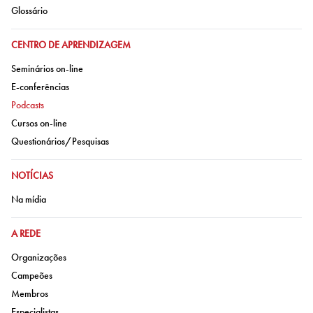
Ir para:
Glossário
IR PARA:
CENTRO DE APRENDIZAGEM
Ir para:
Seminários on-line
Ir para:
E-conferências
Ir para:
Podcasts
Ir para:
Cursos on-line
Ir para:
Questionários/Pesquisas
IR PARA:
NOTÍCIAS
Ir para:
Na mídia
IR PARA:
A REDE
Ir para:
Organizações
Ir para:
Campeões
Ir para:
Membros
Ir para:
Especialistas