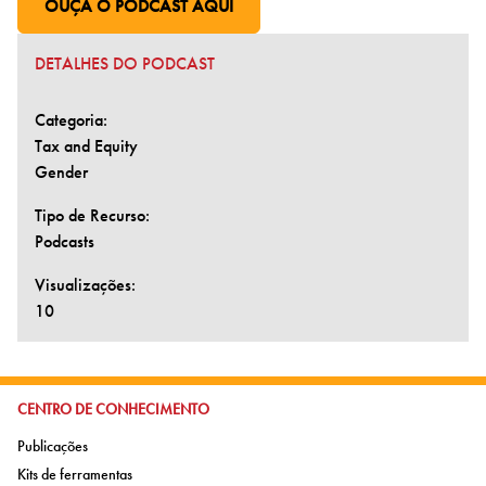
OUÇA O PODCAST AQUI
IR PARA PÁGINA EXTERNA:
DETALHES DO PODCAST
Categoria:
Tax and Equity
Gender
Tipo de Recurso:
Podcasts
Visualizações:
10
IR PARA:
CENTRO DE CONHECIMENTO
Ir para:
Publicações
Ir para:
Kits de ferramentas