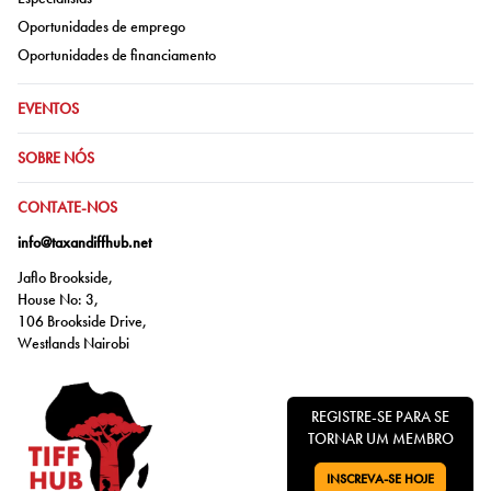
Ir para:
Oportunidades de emprego
Ir para:
Oportunidades de financiamento
IR PARA:
EVENTOS
IR PARA:
SOBRE NÓS
IR PARA:
CONTATE-NOS
info@taxandiffhub.net
Jaflo Brookside,
House No: 3,
106 Brookside Drive,
Westlands Nairobi
REGISTRE-SE PARA SE
TORNAR UM MEMBRO
INSCREVA-SE HOJE
VÁ PARA: