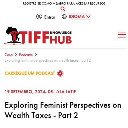
Skip to content
REGISTRE-SE COMO MEMBRO PARA ACESSAR RECURSOS
REGISTRE-SE COMO MEMBRO PARA ACESSAR RECURSOS
IDIOMA
Entrar
Abe
Casa
Podcasts
Exploring feminist perspectives on wealth taxes - part 2
GO TO:
CARREGUE UM PODCAST
19 SETEMBRO, 2024
- DR. LYLA LATIF
Exploring Feminist Perspectives on
Wealth Taxes - Part 2