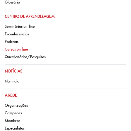
Ir para:
Glossário
IR PARA:
CENTRO DE APRENDIZAGEM
Ir para:
Seminários on-line
Ir para:
E-conferências
Ir para:
Podcasts
Ir para:
Cursos on-line
Ir para:
Questionários/Pesquisas
IR PARA:
NOTÍCIAS
Ir para:
Na mídia
IR PARA:
A REDE
Ir para:
Organizações
Ir para:
Campeões
Ir para:
Membros
Ir para:
Especialistas