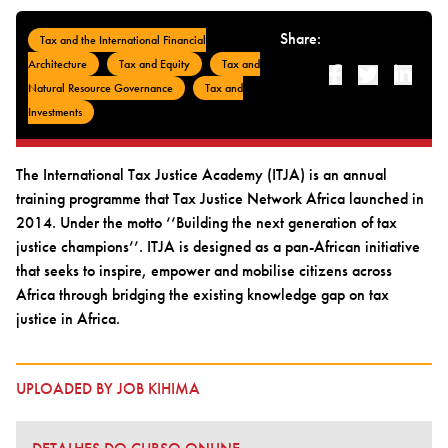
Share:
Tax and the International Financial
Architecture
Tax and Equity
Tax and
Facebook
Twitter
Linked-i
Natural Resource Governance
Tax and
Investments
The International Tax Justice Academy (ITJA) is an annual
training programme that Tax Justice Network Africa launched in
2014. Under the motto ‘‘Building the next generation of tax
justice champions’’. ITJA is designed as a pan-African initiative
that seeks to inspire, empower and mobilise citizens across
Africa through bridging the existing knowledge gap on tax
justice in Africa.
UPLOADED BY JOB KIHIMA