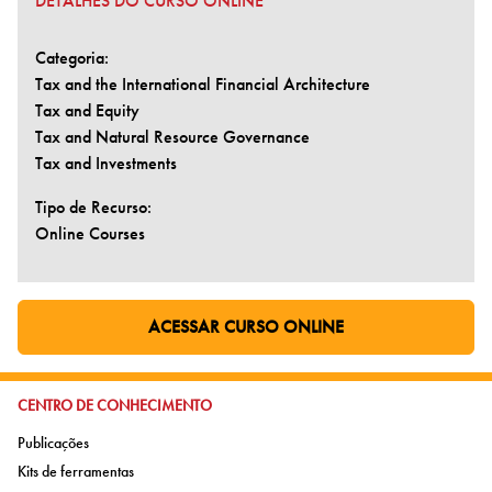
DETALHES DO CURSO ONLINE
Categoria:
Tax and the International Financial Architecture
Tax and Equity
Tax and Natural Resource Governance
Tax and Investments
Tipo de Recurso:
Online Courses
ACESSAR CURSO ONLINE
IR PARA PÁGINA EXTERNA:
IR PARA:
CENTRO DE CONHECIMENTO
Ir para:
Publicações
Ir para:
Kits de ferramentas