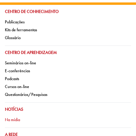
IR PARA:
CENTRO DE CONHECIMENTO
Ir para:
Publicações
Ir para:
Kits de ferramentas
Ir para:
Glossário
IR PARA:
CENTRO DE APRENDIZAGEM
Ir para:
Seminários on-line
Ir para:
E-conferências
Ir para:
Podcasts
Ir para:
Cursos on-line
Ir para:
Questionários/Pesquisas
IR PARA:
NOTÍCIAS
Ir para:
Na mídia
IR PARA:
A REDE