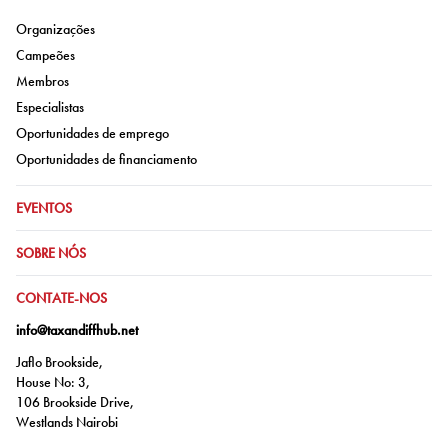
Ir para:
Organizações
Ir para:
Campeões
Ir para:
Membros
Ir para:
Especialistas
Ir para:
Oportunidades de emprego
Ir para:
Oportunidades de financiamento
IR PARA:
EVENTOS
IR PARA:
SOBRE NÓS
IR PARA:
CONTATE-NOS
info@taxandiffhub.net
Jaflo Brookside,
House No: 3,
106 Brookside Drive,
Westlands Nairobi