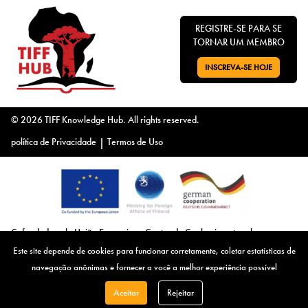
REGISTRE-SE PARA SE
TORNAR UM MEMBRO
INSCREVA-SE HOJE
VÁ PARA:
© 2026 TIFF Knowledge Hub. All rights reserved.
política de Privacidade
|
Termos de Uso
Cofundado pela União Europeia, o Centro de Conhecimento sobre
Impostos e Fluxos Financeiros Ilícitos agradece o apoio. Juntos, avançamos
Este site depende de cookies para funcionar corretamente, coletar estatísticas de
em nossa missão de combater impostos e fluxos financeiros ilícitos,
navegação anônimas e fornecer a você a melhor experiência possível
fornecendo recursos valiosos, promovendo o compartilhamento de
conhecimento e capacitando indivíduos e organizações para um sistema
Aceitar
Rejeitar
financeiro global justo e equitativo.