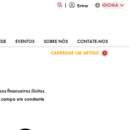
|
IDIOMA
Entrar
:
VÁ PARA:
VÁ PARA:
VÁ PARA:
VÁ PARA:
EDE
EVENTOS
SOBRE NÓS
CONTATE-NOS
GO TO:
CARREGAR UM ARTIGO
s financeiros ilícitos.
te campo em constante