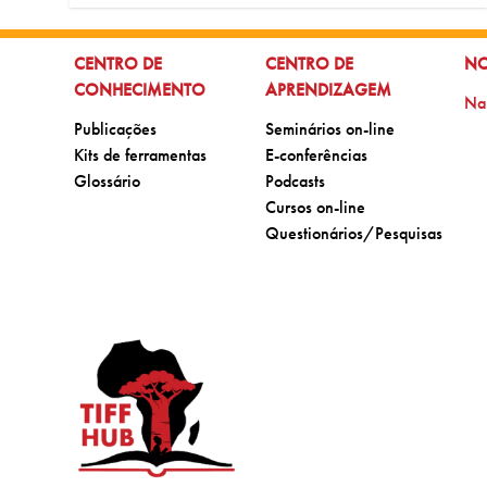
IR PARA:
IR PARA:
IR
CENTRO DE
CENTRO DE
NO
CONHECIMENTO
APRENDIZAGEM
Ir 
Na
Ir para:
Ir para:
Publicações
Seminários on-line
Ir para:
Ir para:
Kits de ferramentas
E-conferências
Ir para:
Ir para:
Glossário
Podcasts
Ir para:
Cursos on-line
Ir para:
Questionários/Pesquisas