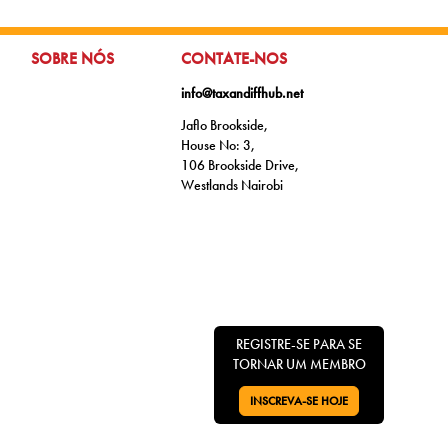
IR PARA:
IR PARA:
SOBRE NÓS
CONTATE-NOS
info@taxandiffhub.net
Jaflo Brookside,
House No: 3,
106 Brookside Drive,
Westlands Nairobi
REGISTRE-SE PARA SE
TORNAR UM MEMBRO
INSCREVA-SE HOJE
VÁ PARA: