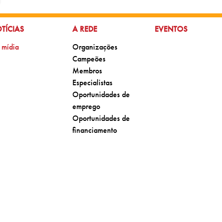
 PARA:
IR PARA:
IR PARA:
TÍCIAS
A REDE
EVENTOS
para:
Ir para:
 mídia
Organizações
Ir para:
Campeões
Ir para:
Membros
Ir para:
Especialistas
Ir para:
Oportunidades de
emprego
Ir para:
Oportunidades de
financiamento