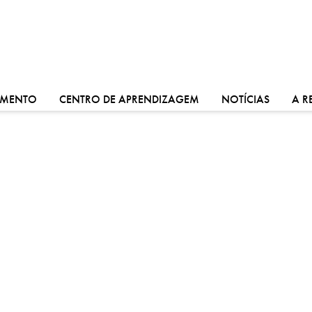
VÁ PARA:
VÁ PARA:
VÁ PARA
IMENTO
CENTRO DE APRENDIZAGEM
NOTÍCIAS
A R