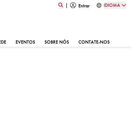
|
IDIOMA
Entrar
:
VÁ PARA:
VÁ PARA:
VÁ PARA:
VÁ PARA:
EDE
EVENTOS
SOBRE NÓS
CONTATE-NOS