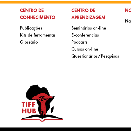
IR PARA:
IR PARA:
IR
CENTRO DE
CENTRO DE
NO
CONHECIMENTO
APRENDIZAGEM
Ir 
Na
Ir para:
Ir para:
Publicações
Seminários on-line
Ir para:
Ir para:
Kits de ferramentas
E-conferências
Ir para:
Ir para:
Glossário
Podcasts
Ir para:
Cursos on-line
Ir para:
Questionários/Pesquisas