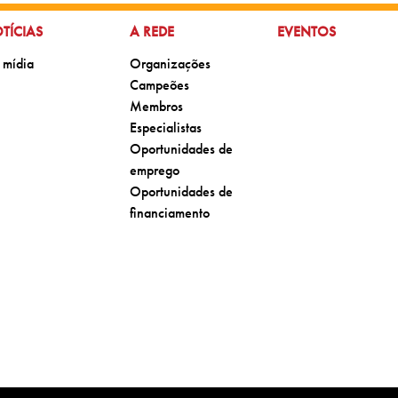
 PARA:
IR PARA:
IR PARA:
TÍCIAS
A REDE
EVENTOS
para:
Ir para:
 mídia
Organizações
Ir para:
Campeões
Ir para:
Membros
Ir para:
Especialistas
Ir para:
Oportunidades de
emprego
Ir para:
Oportunidades de
financiamento