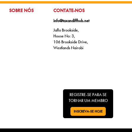
IR PARA:
IR PARA:
SOBRE NÓS
CONTATE-NOS
info@taxandiffhub.net
Jaflo Brookside,
House No: 3,
106 Brookside Drive,
Westlands Nairobi
REGISTRE-SE PARA SE
TORNAR UM MEMBRO
INSCREVA-SE HOJE
VÁ PARA: