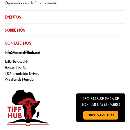
Ir para:
Oportunidades de financiamento
IR PARA:
EVENTOS
IR PARA:
SOBRE NÓS
IR PARA:
CONTATE-NOS
info@taxandiffhub.net
Jaflo Brookside,
House No: 3,
106 Brookside Drive,
Westlands Nairobi
REGISTRE-SE PARA SE
TORNAR UM MEMBRO
INSCREVA-SE HOJE
VÁ PARA: