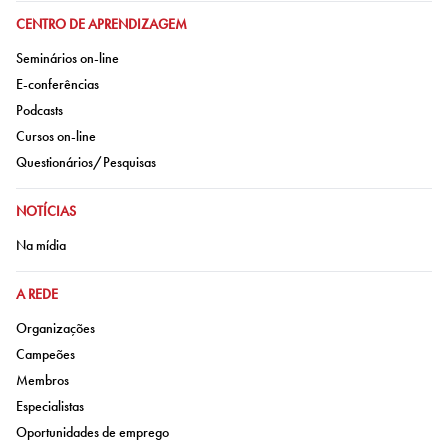
IR PARA:
CENTRO DE APRENDIZAGEM
Ir para:
Seminários on-line
Ir para:
E-conferências
Ir para:
Podcasts
Ir para:
Cursos on-line
Ir para:
Questionários/Pesquisas
IR PARA:
NOTÍCIAS
Ir para:
Na mídia
IR PARA:
A REDE
Ir para:
Organizações
Ir para:
Campeões
Ir para:
Membros
Ir para:
Especialistas
Ir para:
Oportunidades de emprego