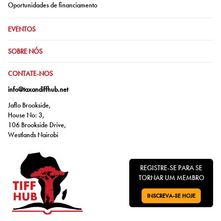
Ir para:
Oportunidades de financiamento
IR PARA:
EVENTOS
IR PARA:
SOBRE NÓS
IR PARA:
CONTATE-NOS
info@taxandiffhub.net
Jaflo Brookside,
House No: 3,
106 Brookside Drive,
Westlands Nairobi
REGISTRE-SE PARA SE
TORNAR UM MEMBRO
INSCREVA-SE HOJE
VÁ PARA: