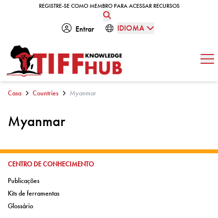
Skip to content
REGISTRE-SE COMO MEMBRO PARA ACESSAR RECURSOS
REGISTRE-SE COMO MEMBRO PARA ACESSAR RECURSOS
IDIOMA
Entrar
Abe
Casa
Countries
Myanmar
Myanmar
IR PARA:
CENTRO DE CONHECIMENTO
Ir para:
Publicações
Ir para:
Kits de ferramentas
Ir para:
Glossário