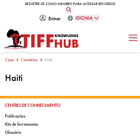
Skip to content
REGISTRE-SE COMO MEMBRO PARA ACESSAR RECURSOS
REGISTRE-SE COMO MEMBRO PARA ACESSAR RECURSOS
IDIOMA
Entrar
Abe
Casa
Countries
Haiti
Haiti
IR PARA:
CENTRO DE CONHECIMENTO
Ir para:
Publicações
Ir para:
Kits de ferramentas
Ir para:
Glossário