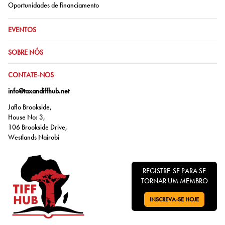
Ir para:
Oportunidades de financiamento
IR PARA:
EVENTOS
IR PARA:
SOBRE NÓS
IR PARA:
CONTATE-NOS
info@taxandiffhub.net
Jaflo Brookside,
House No: 3,
106 Brookside Drive,
Westlands Nairobi
REGISTRE-SE PARA SE
TORNAR UM MEMBRO
INSCREVA-SE HOJE
VÁ PARA: