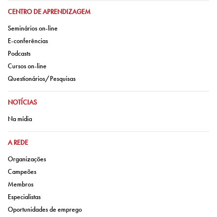
IR PARA:
CENTRO DE APRENDIZAGEM
Ir para:
Seminários on-line
Ir para:
E-conferências
Ir para:
Podcasts
Ir para:
Cursos on-line
Ir para:
Questionários/Pesquisas
IR PARA:
NOTÍCIAS
Ir para:
Na mídia
IR PARA:
A REDE
Ir para:
Organizações
Ir para:
Campeões
Ir para:
Membros
Ir para:
Especialistas
Ir para:
Oportunidades de emprego