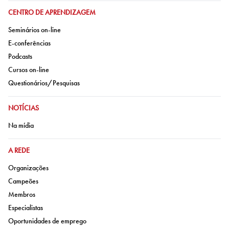
IR PARA:
CENTRO DE APRENDIZAGEM
Ir para:
Seminários on-line
Ir para:
E-conferências
Ir para:
Podcasts
Ir para:
Cursos on-line
Ir para:
Questionários/Pesquisas
IR PARA:
NOTÍCIAS
Ir para:
Na mídia
IR PARA:
A REDE
Ir para:
Organizações
Ir para:
Campeões
Ir para:
Membros
Ir para:
Especialistas
Ir para:
Oportunidades de emprego