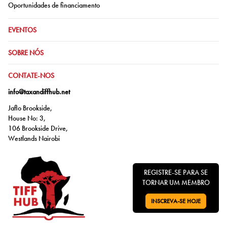
Ir para:
Oportunidades de financiamento
IR PARA:
EVENTOS
IR PARA:
SOBRE NÓS
IR PARA:
CONTATE-NOS
info@taxandiffhub.net
Jaflo Brookside,
House No: 3,
106 Brookside Drive,
Westlands Nairobi
REGISTRE-SE PARA SE
TORNAR UM MEMBRO
INSCREVA-SE HOJE
VÁ PARA: