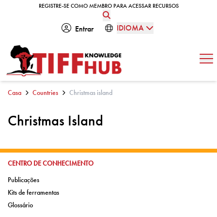
Skip to content
REGISTRE-SE COMO MEMBRO PARA ACESSAR RECURSOS
REGISTRE-SE COMO MEMBRO PARA ACESSAR RECURSOS
IDIOMA
Entrar
Abe
Casa
Countries
Christmas island
Christmas Island
IR PARA:
CENTRO DE CONHECIMENTO
Ir para:
Publicações
Ir para:
Kits de ferramentas
Ir para:
Glossário