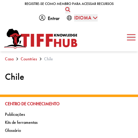
Skip to content
REGISTRE-SE COMO MEMBRO PARA ACESSAR RECURSOS
REGISTRE-SE COMO MEMBRO PARA ACESSAR RECURSOS
IDIOMA
Entrar
Abe
Casa
Countries
Chile
Chile
IR PARA:
CENTRO DE CONHECIMENTO
Ir para:
Publicações
Ir para:
Kits de ferramentas
Ir para:
Glossário