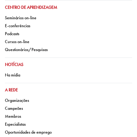
IR PARA:
CENTRO DE APRENDIZAGEM
Ir para:
Seminários on-line
Ir para:
E-conferências
Ir para:
Podcasts
Ir para:
Cursos on-line
Ir para:
Questionários/Pesquisas
IR PARA:
NOTÍCIAS
Ir para:
Na mídia
IR PARA:
A REDE
Ir para:
Organizações
Ir para:
Campeões
Ir para:
Membros
Ir para:
Especialistas
Ir para:
Oportunidades de emprego