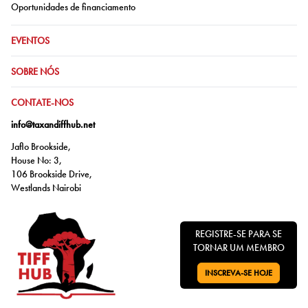
Ir para:
Oportunidades de financiamento
IR PARA:
EVENTOS
IR PARA:
SOBRE NÓS
IR PARA:
CONTATE-NOS
info@taxandiffhub.net
Jaflo Brookside,
House No: 3,
106 Brookside Drive,
Westlands Nairobi
REGISTRE-SE PARA SE
TORNAR UM MEMBRO
INSCREVA-SE HOJE
VÁ PARA: