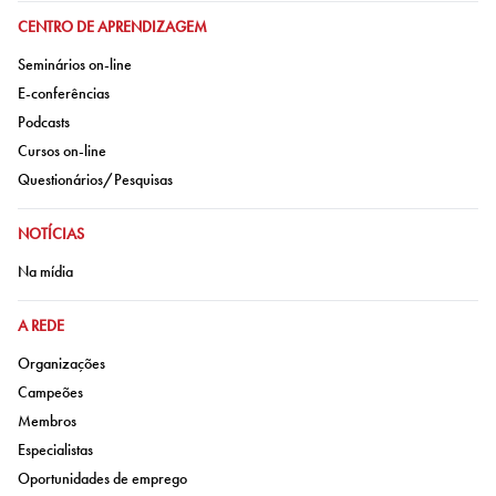
IR PARA:
CENTRO DE APRENDIZAGEM
Ir para:
Seminários on-line
Ir para:
E-conferências
Ir para:
Podcasts
Ir para:
Cursos on-line
Ir para:
Questionários/Pesquisas
IR PARA:
NOTÍCIAS
Ir para:
Na mídia
IR PARA:
A REDE
Ir para:
Organizações
Ir para:
Campeões
Ir para:
Membros
Ir para:
Especialistas
Ir para:
Oportunidades de emprego