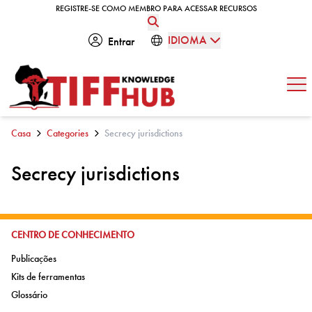
Skip to content
REGISTRE-SE COMO MEMBRO PARA ACESSAR RECURSOS
REGISTRE-SE COMO MEMBRO PARA ACESSAR RECURSOS
IDIOMA
Entrar
Abe
Casa
Categories
Secrecy jurisdictions
Secrecy jurisdictions
IR PARA:
CENTRO DE CONHECIMENTO
Ir para:
Publicações
Ir para:
Kits de ferramentas
Ir para:
Glossário