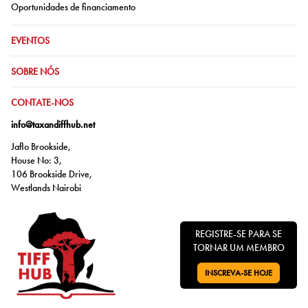
Ir para:
Oportunidades de financiamento
IR PARA:
EVENTOS
IR PARA:
SOBRE NÓS
IR PARA:
CONTATE-NOS
info@taxandiffhub.net
Jaflo Brookside,
House No: 3,
106 Brookside Drive,
Westlands Nairobi
REGISTRE-SE PARA SE
TORNAR UM MEMBRO
INSCREVA-SE HOJE
VÁ PARA: