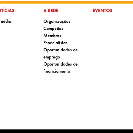
 PARA:
IR PARA:
IR PARA:
TÍCIAS
A REDE
EVENTOS
para:
Ir para:
 mídia
Organizações
Ir para:
Campeões
Ir para:
Membros
Ir para:
Especialistas
Ir para:
Oportunidades de
emprego
Ir para:
Oportunidades de
financiamento