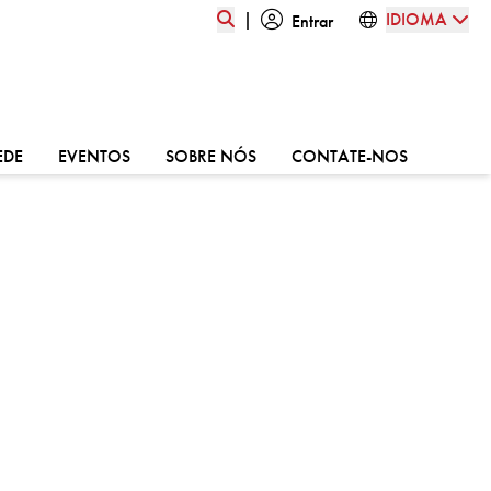
|
IDIOMA
Entrar
:
VÁ PARA:
VÁ PARA:
VÁ PARA:
VÁ PARA:
EDE
EVENTOS
SOBRE NÓS
CONTATE-NOS