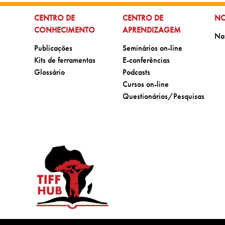
IR PARA:
IR PARA:
IR
CENTRO DE
CENTRO DE
NO
CONHECIMENTO
APRENDIZAGEM
Ir 
Na
Ir para:
Ir para:
Publicações
Seminários on-line
Ir para:
Ir para:
Kits de ferramentas
E-conferências
Ir para:
Ir para:
Glossário
Podcasts
Ir para:
Cursos on-line
Ir para:
Questionários/Pesquisas