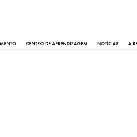
VÁ PARA:
VÁ PARA:
VÁ PARA
IMENTO
CENTRO DE APRENDIZAGEM
NOTÍCIAS
A R