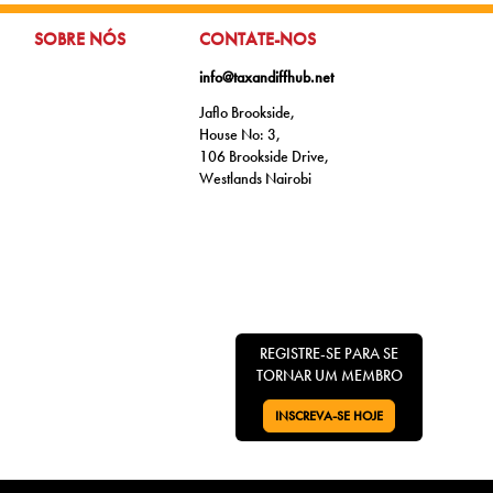
IR PARA:
IR PARA:
SOBRE NÓS
CONTATE-NOS
info@taxandiffhub.net
Jaflo Brookside,
House No: 3,
106 Brookside Drive,
Westlands Nairobi
REGISTRE-SE PARA SE
TORNAR UM MEMBRO
INSCREVA-SE HOJE
VÁ PARA: