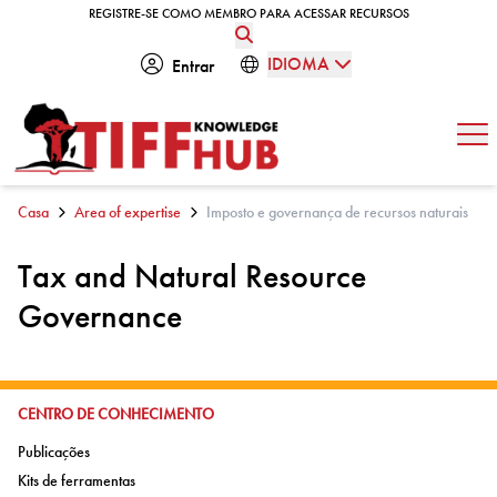
Skip to content
REGISTRE-SE COMO MEMBRO PARA ACESSAR RECURSOS
REGISTRE-SE COMO MEMBRO PARA ACESSAR RECURSOS
IDIOMA
Entrar
Abe
Casa
Area of expertise
Imposto e governança de recursos naturais
Tax and Natural Resource
Governance
IR PARA:
CENTRO DE CONHECIMENTO
Ir para:
Publicações
Ir para:
Kits de ferramentas