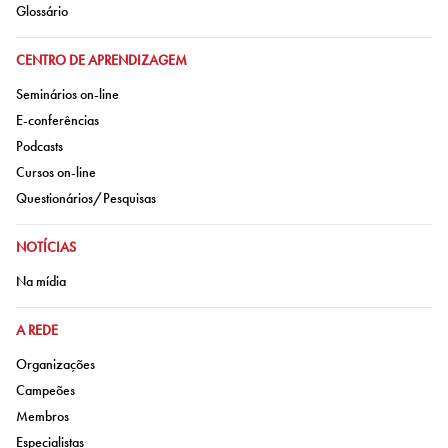
Ir para:
Glossário
IR PARA:
CENTRO DE APRENDIZAGEM
Ir para:
Seminários on-line
Ir para:
E-conferências
Ir para:
Podcasts
Ir para:
Cursos on-line
Ir para:
Questionários/Pesquisas
IR PARA:
NOTÍCIAS
Ir para:
Na mídia
IR PARA:
A REDE
Ir para:
Organizações
Ir para:
Campeões
Ir para:
Membros
Ir para:
Especialistas