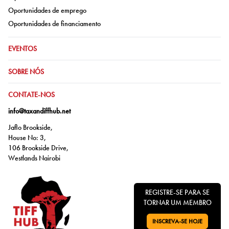
Ir para:
Oportunidades de emprego
Ir para:
Oportunidades de financiamento
IR PARA:
EVENTOS
IR PARA:
SOBRE NÓS
IR PARA:
CONTATE-NOS
info@taxandiffhub.net
Jaflo Brookside,
House No: 3,
106 Brookside Drive,
Westlands Nairobi
REGISTRE-SE PARA SE
TORNAR UM MEMBRO
INSCREVA-SE HOJE
VÁ PARA: