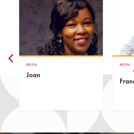
-
-
KENYA
TAX AND THE INTERNATIONAL
KENYA
FINANCIAL ARCHITECTURE
Francis Kairu
Bren