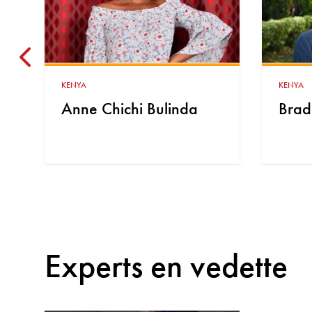
KENYA
AFGHAN
Bradley Serede
SAN
Experts en vedette