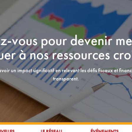
ez-vous pour devenir m
uer à nos ressources cro
r un impact significatif en relevant les défis fiscaux et financ
transparent.
R À:
ALLER À:
ALLER À:
VELLES
LE RÉSEAU
ÉVÉNEMENTS