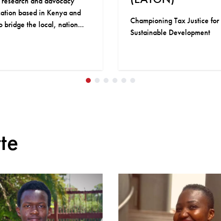
The Tunisian Observatory of
Economy (TOE) is the result 
ning Tax Justice for
2012 initiative undertaken b
nable Development
number of researchers, analys
te