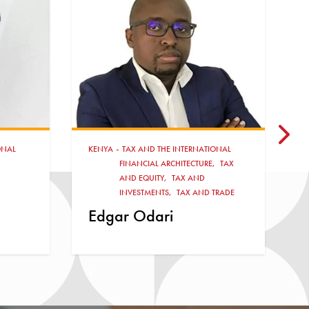
ONAL
KENYA
K
,
TAX
Joan
TRADE