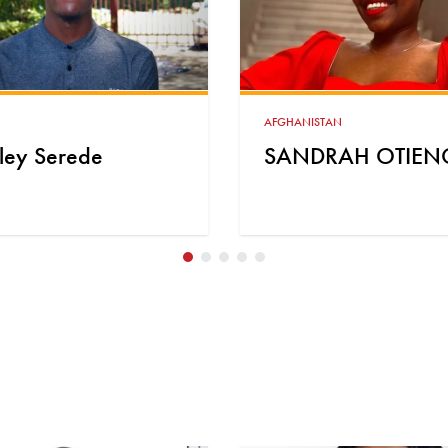
ISTAN
KENYA
DRAH OTIENO
John Njenga