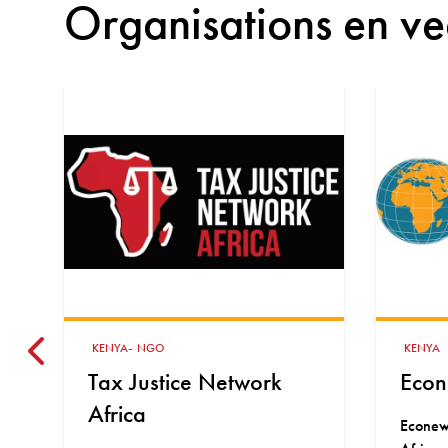
Organisations en ve
KENYA
KENYA
Econews Africa
East
Gove
Econews Africa (ENA) is a Pan-
(EA