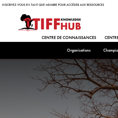
Skip to content
INSCRIVEZ-VOUS EN TANT QUE MEMBRE POUR ACCÉDER AUX RESSOURCES
INSCRIVEZ-VOUS EN TANT QUE MEMBRE POUR ACCÉDER AUX RESSOURCES
ALLER À:
CENTRE DE CONNAISSANCES
CENTRE
Aller à:
Organisations
Champio