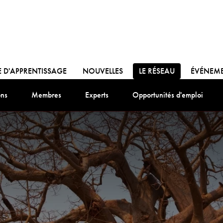
ALLER À:
ALLER À:
ALLER À:
 D'APPRENTISSAGE
NOUVELLES
LE RÉSEAU
ÉVÉNEM
Aller à:
Aller à:
Aller à:
Aller 
ns
Membres
Experts
Opportunités d'emploi