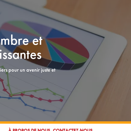
embre et
issantes
iers pour un avenir juste et
ALLER À:
ALLER À:
À PROPOS DE NOUS
CONTACTEZ-NOUS