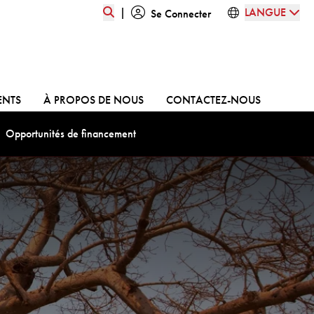
|
LANGUE
Se Connecter
ALLER À:
ALLER À:
ALLER À:
ENTS
À PROPOS DE NOUS
CONTACTEZ-NOUS
à:
Aller à:
Opportunités de financement