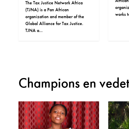
African research and advocacy
organization based in Kenya and
Champio
works to bridge the local, nation...
Sustai
Champions en vedet