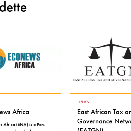
dette
TUNISIA
 African Tax and
Tunisian Observat
rnance Network
of Economy
TGN)