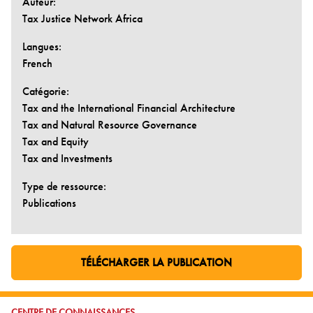
Auteur:
Tax Justice Network Africa
Langues:
French
Catégorie:
Tax and the International Financial Architecture
Tax and Natural Resource Governance
Tax and Equity
Tax and Investments
Type de ressource:
Publications
TÉLÉCHARGER LA PUBLICATION
ALLER À LA PAGE EXTERNE:
ALLER À:
CENTRE DE CONNAISSANCES