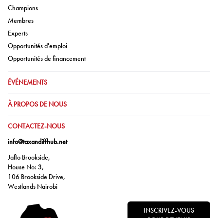
Aller à:
Champions
Aller à:
Membres
Aller à:
Experts
Aller à:
Opportunités d'emploi
Aller à:
Opportunités de financement
ALLER À:
ÉVÉNEMENTS
ALLER À:
À PROPOS DE NOUS
ALLER À:
CONTACTEZ-NOUS
info@taxandiffhub.net
Jaflo Brookside,
House No: 3,
106 Brookside Drive,
Westlands Nairobi
INSCRIVEZ-VOUS