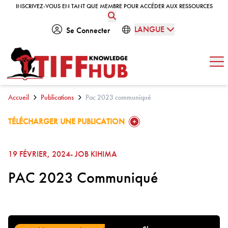
Skip to content
INSCRIVEZ-VOUS EN TANT QUE MEMBRE POUR ACCÉDER AUX RESSOURCES
INSCRIVEZ-VOUS EN TANT QUE MEMBRE POUR ACCÉDER AUX RESSOURCES
LANGUE
Se Connecter
Ouv
Accueil
Publications
Pac 2023 communiqué
GO TO:
TÉLÉCHARGER UNE PUBLICATION
19 FÉVRIER, 2024
- JOB KIHIMA
PAC 2023 Communiqué