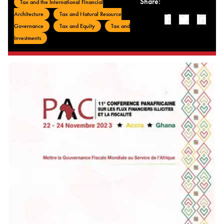
Share:
Tax and the International Financial
Architecture
Tax and Natural Resource
Facebook
Twitter
Linked-i
Governance
Tax and Equity
Tax and
Investments