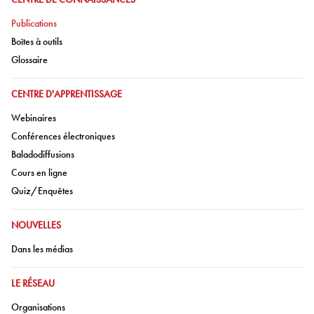
Aller à:
Publications
Aller à:
Boîtes à outils
Aller à:
Glossaire
ALLER À:
CENTRE D'APPRENTISSAGE
Aller à:
Webinaires
Aller à:
Conférences électroniques
Aller à:
Baladodiffusions
Aller à:
Cours en ligne
Aller à:
Quiz/Enquêtes
ALLER À:
NOUVELLES
Aller à:
Dans les médias
ALLER À:
LE RÉSEAU
Aller à:
Organisations