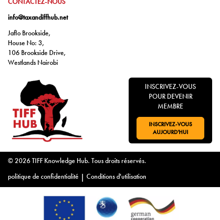
ALLER À:
CONTACTEZ-NOUS
info@taxandiffhub.net
Jaflo Brookside,
House No: 3,
106 Brookside Drive,
Westlands Nairobi
INSCRIVEZ-VOUS
POUR DEVENIR
MEMBRE
INSCRIVEZ-VOUS
ALLER À:
AUJOURD'HUI
© 2026 TIFF Knowledge Hub. Tous droits réservés.
politique de confidentialité
|
Conditions d'utilisation