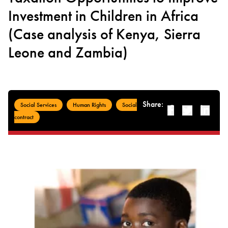
Investment in Children in Africa
(Case analysis of Kenya, Sierra
Leone and Zambia)
Share:
Social Services
Human Rights
Social
Facebook
Twitter
Linked-i
contract