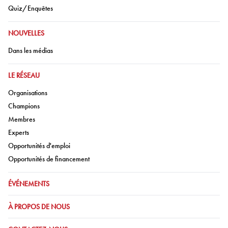
Aller à:
Quiz/Enquêtes
ALLER À:
NOUVELLES
Aller à:
Dans les médias
ALLER À:
LE RÉSEAU
Aller à:
Organisations
Aller à:
Champions
Aller à:
Membres
Aller à:
Experts
Aller à:
Opportunités d'emploi
Aller à:
Opportunités de financement
ALLER À:
ÉVÉNEMENTS
ALLER À:
À PROPOS DE NOUS