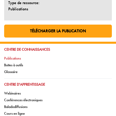
Type de ressource:
Publications
TÉLÉCHARGER LA PUBLICATION
ALLER À LA PAGE EXTERNE:
ALLER À:
CENTRE DE CONNAISSANCES
Aller à:
Publications
Aller à:
Boîtes à outils
Aller à:
Glossaire
ALLER À:
CENTRE D'APPRENTISSAGE
Aller à:
Webinaires
Aller à:
Conférences électroniques
Aller à:
Baladodiffusions
Aller à:
Cours en ligne