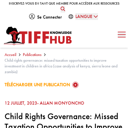
Skip to content
INSCRIVEZ-VOUS EN TANT QUE MEMBRE POUR ACCÉDER AUX RESSOURCES
INSCRIVEZ-VOUS EN TANT QUE MEMBRE POUR ACCÉDER AUX RESSOURCES
LANGUE
Se Connecter
Ouv
Accueil
Publications
Child rights governance: missed taxation opportunities to improve
investment in children in africa (case analysis of kenya, sierra leone and
zambia)
GO TO:
TÉLÉCHARGER UNE PUBLICATION
12 JUILLET, 2023
- ALLAN MONYONCHO
Child Rights Governance: Missed
Taxation Opportunities to Improve