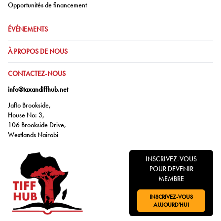
Aller à:
Opportunités de financement
ALLER À:
ÉVÉNEMENTS
ALLER À:
À PROPOS DE NOUS
ALLER À:
CONTACTEZ-NOUS
info@taxandiffhub.net
Jaflo Brookside,
House No: 3,
106 Brookside Drive,
Westlands Nairobi
INSCRIVEZ-VOUS
POUR DEVENIR
MEMBRE
INSCRIVEZ-VOUS
ALLER À:
AUJOURD'HUI