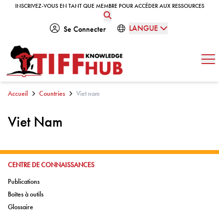
Skip to content
INSCRIVEZ-VOUS EN TANT QUE MEMBRE POUR ACCÉDER AUX RESSOURCES
INSCRIVEZ-VOUS EN TANT QUE MEMBRE POUR ACCÉDER AUX RESSOURCES
LANGUE
Se Connecter
Ouv
Accueil
Countries
Viet nam
Viet Nam
ALLER À:
CENTRE DE CONNAISSANCES
Aller à:
Publications
Aller à:
Boîtes à outils
Aller à:
Glossaire