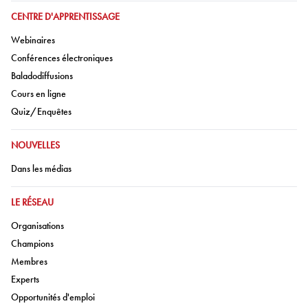
ALLER À:
CENTRE D'APPRENTISSAGE
Aller à:
Webinaires
Aller à:
Conférences électroniques
Aller à:
Baladodiffusions
Aller à:
Cours en ligne
Aller à:
Quiz/Enquêtes
ALLER À:
NOUVELLES
Aller à:
Dans les médias
ALLER À:
LE RÉSEAU
Aller à:
Organisations
Aller à:
Champions
Aller à:
Membres
Aller à:
Experts
Aller à:
Opportunités d'emploi