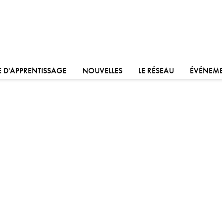
ALLER À:
ALLER À:
ALLER À:
 D'APPRENTISSAGE
NOUVELLES
LE RÉSEAU
ÉVÉNEM