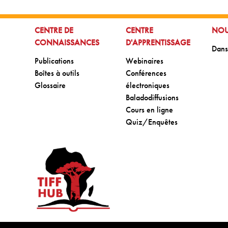
ALLER À:
ALLER À:
ALLE
CENTRE DE
CENTRE
NOU
CONNAISSANCES
D'APPRENTISSAGE
Aller
Dans
Aller à:
Aller à:
Publications
Webinaires
Aller à:
Aller à:
Boîtes à outils
Conférences
Aller à:
Glossaire
électroniques
Aller à:
Baladodiffusions
Aller à:
Cours en ligne
Aller à:
Quiz/Enquêtes