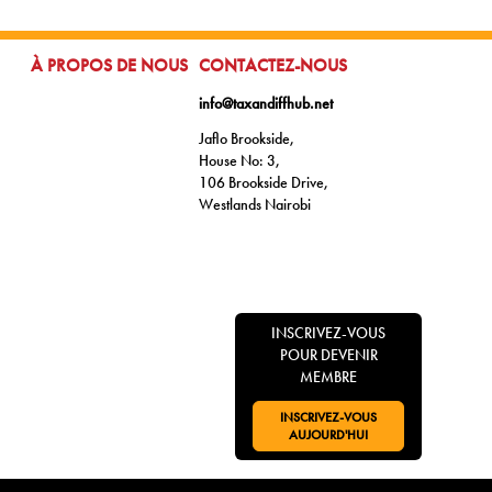
ALLER À:
ALLER À:
À PROPOS DE NOUS
CONTACTEZ-NOUS
info@taxandiffhub.net
Jaflo Brookside,
House No: 3,
106 Brookside Drive,
Westlands Nairobi
INSCRIVEZ-VOUS
POUR DEVENIR
MEMBRE
INSCRIVEZ-VOUS
ALLER À:
AUJOURD'HUI