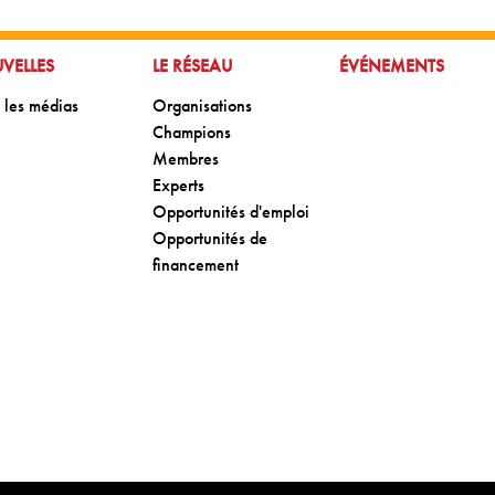
R À:
ALLER À:
ALLER À:
VELLES
LE RÉSEAU
ÉVÉNEMENTS
 à:
Aller à:
 les médias
Organisations
Aller à:
Champions
Aller à:
Membres
Aller à:
Experts
Aller à:
Opportunités d'emploi
Aller à:
Opportunités de
financement