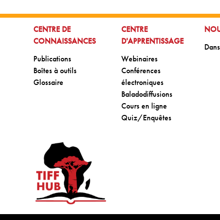
ALLER À:
ALLER À:
ALLE
CENTRE DE
CENTRE
NOU
CONNAISSANCES
D'APPRENTISSAGE
Aller
Dans
Aller à:
Aller à:
Publications
Webinaires
Aller à:
Aller à:
Boîtes à outils
Conférences
Aller à:
Glossaire
électroniques
Aller à:
Baladodiffusions
Aller à:
Cours en ligne
Aller à:
Quiz/Enquêtes