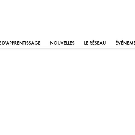
ALLER À:
ALLER À:
ALLER À:
 D'APPRENTISSAGE
NOUVELLES
LE RÉSEAU
ÉVÉNEM