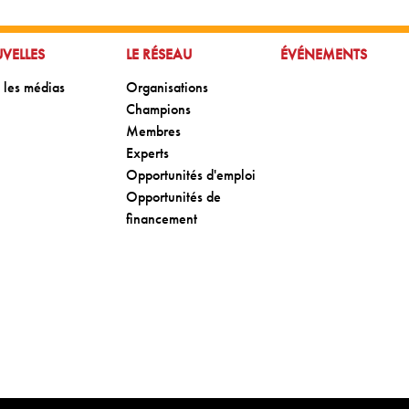
R À:
ALLER À:
ALLER À:
VELLES
LE RÉSEAU
ÉVÉNEMENTS
 à:
Aller à:
 les médias
Organisations
Aller à:
Champions
Aller à:
Membres
Aller à:
Experts
Aller à:
Opportunités d'emploi
Aller à:
Opportunités de
financement