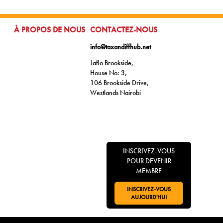
ALLER À:
ALLER À:
À PROPOS DE NOUS
CONTACTEZ-NOUS
info@taxandiffhub.net
Jaflo Brookside,
House No: 3,
106 Brookside Drive,
Westlands Nairobi
INSCRIVEZ-VOUS
POUR DEVENIR
MEMBRE
INSCRIVEZ-VOUS
ALLER À:
AUJOURD'HUI