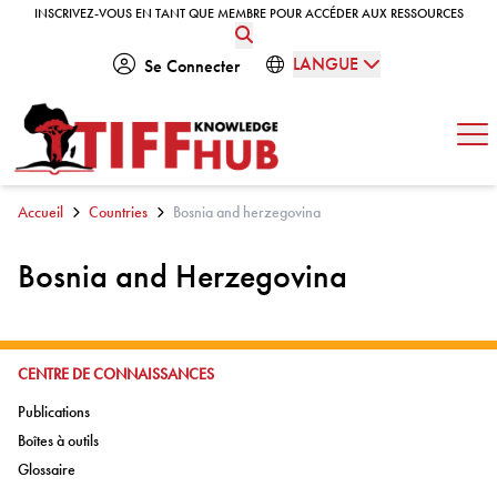
Skip to content
INSCRIVEZ-VOUS EN TANT QUE MEMBRE POUR ACCÉDER AUX RESSOURCES
INSCRIVEZ-VOUS EN TANT QUE MEMBRE POUR ACCÉDER AUX RESSOURCES
LANGUE
Se Connecter
Ouv
Accueil
Countries
Bosnia and herzegovina
Bosnia and Herzegovina
ALLER À:
CENTRE DE CONNAISSANCES
Aller à:
Publications
Aller à:
Boîtes à outils
Aller à:
Glossaire