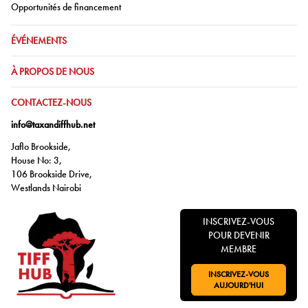
Aller à:
Opportunités de financement
ALLER À:
ÉVÉNEMENTS
ALLER À:
À PROPOS DE NOUS
ALLER À:
CONTACTEZ-NOUS
info@taxandiffhub.net
Jaflo Brookside,
House No: 3,
106 Brookside Drive,
Westlands Nairobi
INSCRIVEZ-VOUS
POUR DEVENIR
MEMBRE
INSCRIVEZ-VOUS
ALLER À:
AUJOURD'HUI