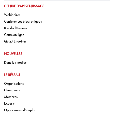
ALLER À:
CENTRE D'APPRENTISSAGE
Aller à:
Webinaires
Aller à:
Conférences électroniques
Aller à:
Baladodiffusions
Aller à:
Cours en ligne
Aller à:
Quiz/Enquêtes
ALLER À:
NOUVELLES
Aller à:
Dans les médias
ALLER À:
LE RÉSEAU
Aller à:
Organisations
Aller à:
Champions
Aller à:
Membres
Aller à:
Experts
Aller à:
Opportunités d'emploi