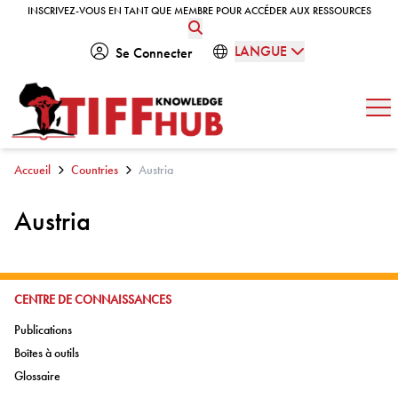
Skip to content
INSCRIVEZ-VOUS EN TANT QUE MEMBRE POUR ACCÉDER AUX RESSOURCES
INSCRIVEZ-VOUS EN TANT QUE MEMBRE POUR ACCÉDER AUX RESSOURCES
LANGUE
Se Connecter
Ouv
Accueil
Countries
Austria
Austria
ALLER À:
CENTRE DE CONNAISSANCES
Aller à:
Publications
Aller à:
Boîtes à outils
Aller à:
Glossaire