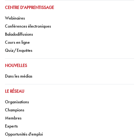
ALLER À:
CENTRE D'APPRENTISSAGE
Aller à:
Webinaires
Aller à:
Conférences électroniques
Aller à:
Baladodiffusions
Aller à:
Cours en ligne
Aller à:
Quiz/Enquêtes
ALLER À:
NOUVELLES
Aller à:
Dans les médias
ALLER À:
LE RÉSEAU
Aller à:
Organisations
Aller à:
Champions
Aller à:
Membres
Aller à:
Experts
Aller à:
Opportunités d'emploi