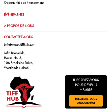
Aller à:
Opportunités de financement
ALLER À:
ÉVÉNEMENTS
ALLER À:
À PROPOS DE NOUS
ALLER À:
CONTACTEZ-NOUS
info@taxandiffhub.net
Jaflo Brookside,
House No: 3,
106 Brookside Drive,
Westlands Nairobi
INSCRIVEZ-VOUS
POUR DEVENIR
MEMBRE
INSCRIVEZ-VOUS
ALLER À:
AUJOURD'HUI