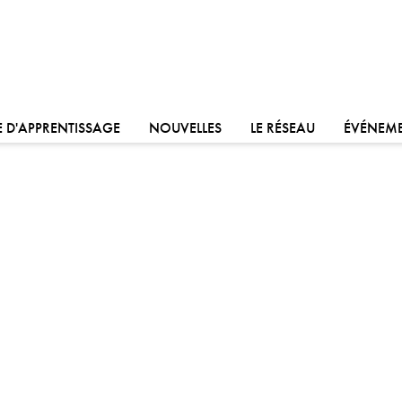
ALLER À:
ALLER À:
ALLER À:
 D'APPRENTISSAGE
NOUVELLES
LE RÉSEAU
ÉVÉNEM