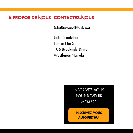
ALLER À:
ALLER À:
À PROPOS DE NOUS
CONTACTEZ-NOUS
info@taxandiffhub.net
Jaflo Brookside,
House No: 3,
106 Brookside Drive,
Westlands Nairobi
INSCRIVEZ-VOUS
POUR DEVENIR
MEMBRE
INSCRIVEZ-VOUS
ALLER À:
AUJOURD'HUI