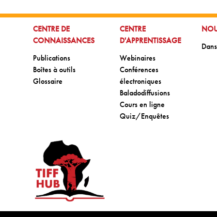
ALLER À:
ALLER À:
ALLE
CENTRE DE
CENTRE
NOU
CONNAISSANCES
D'APPRENTISSAGE
Aller
Dans
Aller à:
Aller à:
Publications
Webinaires
Aller à:
Aller à:
Boîtes à outils
Conférences
Aller à:
Glossaire
électroniques
Aller à:
Baladodiffusions
Aller à:
Cours en ligne
Aller à:
Quiz/Enquêtes