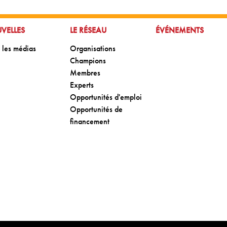
R À:
ALLER À:
ALLER À:
VELLES
LE RÉSEAU
ÉVÉNEMENTS
 à:
Aller à:
 les médias
Organisations
Aller à:
Champions
Aller à:
Membres
Aller à:
Experts
Aller à:
Opportunités d'emploi
Aller à:
Opportunités de
financement