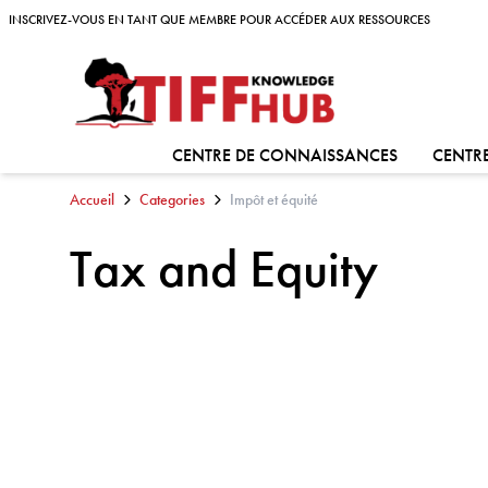
Skip to content
INSCRIVEZ-VOUS EN TANT QUE MEMBRE POUR ACCÉDER AUX RESSOURCES
INSCRIVEZ-VOUS EN TANT QUE MEMBRE POUR ACCÉDER AUX RESSOURCES
ALLER À:
CENTRE DE CONNAISSANCES
CENTRE
Accueil
Categories
Impôt et équité
Tax and Equity