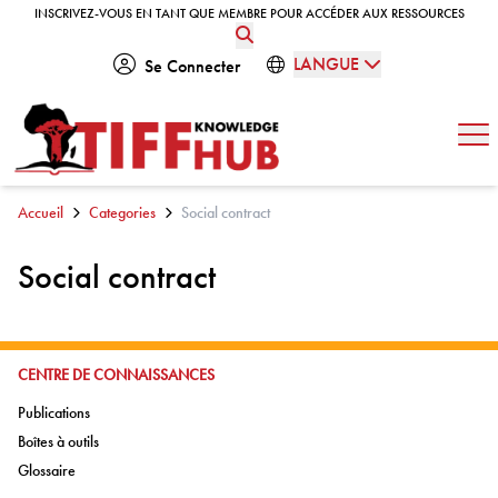
Skip to content
INSCRIVEZ-VOUS EN TANT QUE MEMBRE POUR ACCÉDER AUX RESSOURCES
INSCRIVEZ-VOUS EN TANT QUE MEMBRE POUR ACCÉDER AUX RESSOURCES
LANGUE
Se Connecter
Ouv
Accueil
Categories
Social contract
Social contract
ALLER À:
CENTRE DE CONNAISSANCES
Aller à:
Publications
Aller à:
Boîtes à outils
Aller à:
Glossaire