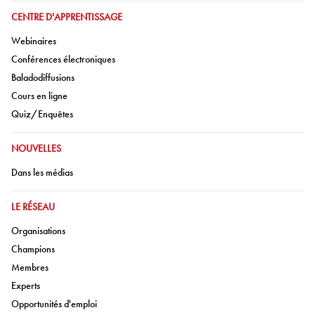
ALLER À:
CENTRE D'APPRENTISSAGE
Aller à:
Webinaires
Aller à:
Conférences électroniques
Aller à:
Baladodiffusions
Aller à:
Cours en ligne
Aller à:
Quiz/Enquêtes
ALLER À:
NOUVELLES
Aller à:
Dans les médias
ALLER À:
LE RÉSEAU
Aller à:
Organisations
Aller à:
Champions
Aller à:
Membres
Aller à:
Experts
Aller à:
Opportunités d'emploi