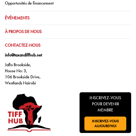
Aller à:
Opportunités de financement
ALLER À:
ÉVÉNEMENTS
ALLER À:
À PROPOS DE NOUS
ALLER À:
CONTACTEZ-NOUS
info@taxandiffhub.net
Jaflo Brookside,
House No: 3,
106 Brookside Drive,
Westlands Nairobi
INSCRIVEZ-VOUS
POUR DEVENIR
MEMBRE
INSCRIVEZ-VOUS
ALLER À:
AUJOURD'HUI