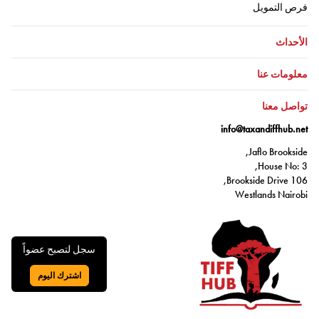
اذهب إلى:
فرص التمويل
اذهب إلى:
الأحداث
اذهب إلى:
معلومات عنا
اذهب إلى:
تواصل معنا
info@taxandiffhub.net
Jaflo Brookside,
House No: 3,
106 Brookside Drive,
Westlands Nairobi
سجل لتصبح عضواً
اشترك اليوم
اذهب إلى: