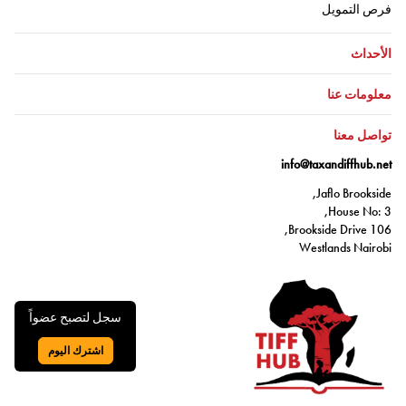
اذهب إلى:
فرص التمويل
اذهب إلى:
الأحداث
اذهب إلى:
معلومات عنا
اذهب إلى:
تواصل معنا
info@taxandiffhub.net
Jaflo Brookside,
House No: 3,
106 Brookside Drive,
Westlands Nairobi
سجل لتصبح عضواً
اشترك اليوم
اذهب إلى: