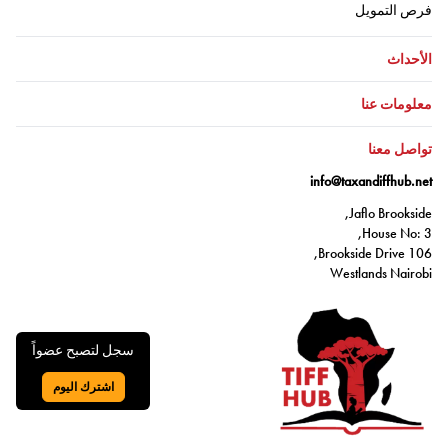
اذهب إلى:
فرص التمويل
اذهب إلى:
الأحداث
اذهب إلى:
معلومات عنا
اذهب إلى:
تواصل معنا
info@taxandiffhub.net
Jaflo Brookside,
House No: 3,
106 Brookside Drive,
Westlands Nairobi
سجل لتصبح عضواً
اشترك اليوم
اذهب إلى: