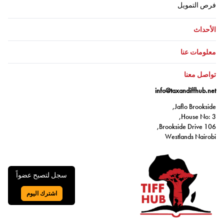
اذهب إلى:
فرص التمويل
اذهب إلى:
الأحداث
اذهب إلى:
معلومات عنا
اذهب إلى:
تواصل معنا
info@taxandiffhub.net
Jaflo Brookside,
House No: 3,
106 Brookside Drive,
Westlands Nairobi
سجل لتصبح عضواً
اشترك اليوم
اذهب إلى: