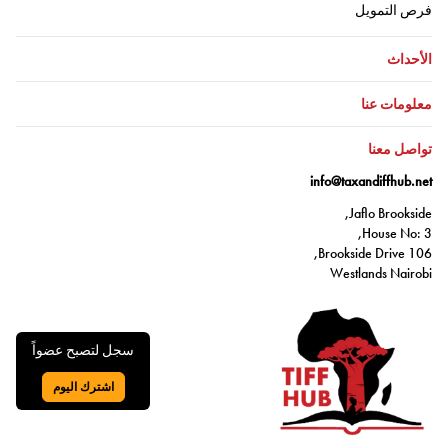
اذهب إلى:
فرص التمويل
اذهب إلى:
الأحداث
اذهب إلى:
معلومات عنا
اذهب إلى:
تواصل معنا
info@taxandiffhub.net
Jaflo Brookside,
House No: 3,
106 Brookside Drive,
Westlands Nairobi
سجل لتصبح عضواً
اشترك اليوم
اذهب إلى: