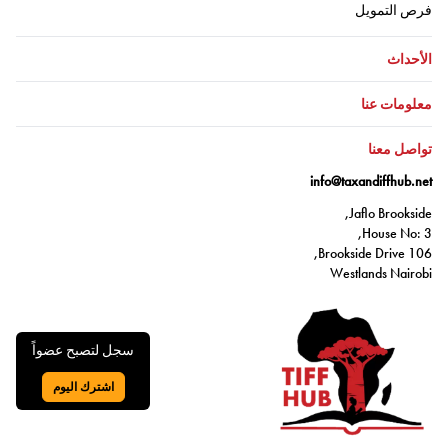
اذهب إلى:
فرص التمويل
اذهب إلى:
الأحداث
اذهب إلى:
معلومات عنا
اذهب إلى:
تواصل معنا
info@taxandiffhub.net
Jaflo Brookside,
House No: 3,
106 Brookside Drive,
Westlands Nairobi
سجل لتصبح عضواً
اشترك اليوم
اذهب إلى: